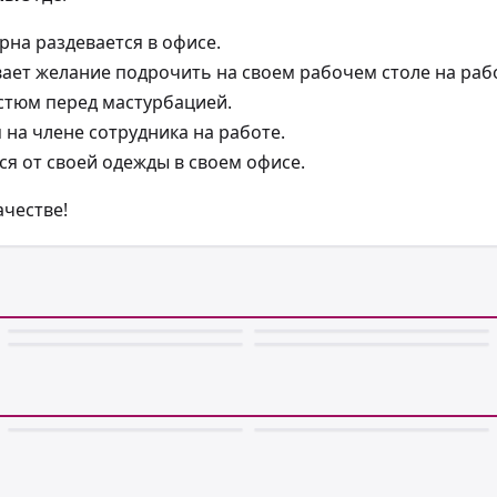
на раздевается в офисе.
ает желание подрочить на своем рабочем столе на раб
стюм перед мастурбацией.
на члене сотрудника на работе.
я от своей одежды в своем офисе.
ачестве!
📷 100
📷 100
📷 99
📷 99
📷 100
📷 100