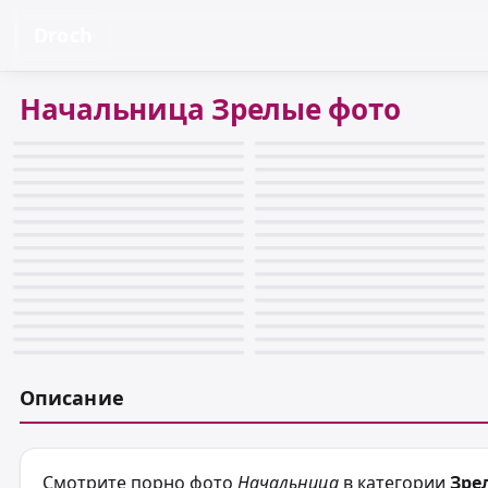
Droch
Начальница Зрелые фото
Описание
Смотрите порно фото
Начальница
в категории
Зре