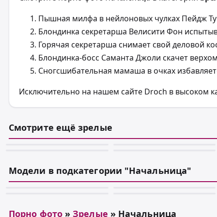
Пышная милфа в нейлоновых чулках Пейдж Тур
Блондинка секретарша Велисити Фон испытыв
Горячая секретарша снимает свой деловой ко
Блондинка-босс Саманта Джоли скачет верхом 
Сногсшибательная мамаша в очках избавляетс
Исключительно на нашем сайте Droch в высоком к
Смотрите ещё зрелые
📷 100
📷 100
📷 100
📷 100
Модели в подкатегории "Начальница"
📷 100
📷 100
📷 100
📷 100
Порно фото
»
Зрелые
» Начальница