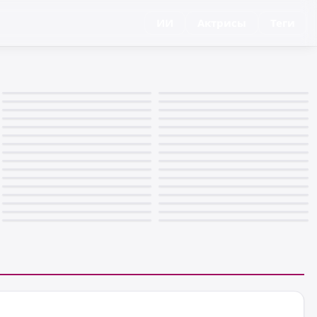
ИИ
Актрисы
Теги